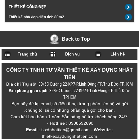
THIẾT KẾ CỔNG ĐẸP
Thiết kế nhà đẹp diện tích 80m2
Back to Top
Trang chủ
Dịch vụ
Liên hệ
CÔNG TY TNHH TƯ VẤN THIẾT KẾ XÂY DỰNG NHẤT
TIẾN
Địa chỉ Trụ sở
: 39/5C Đường 22-KP7-P.Linh Đông-TP.Thủ Đức-TP.HCM
Văn phòng giao dịch
: 39/5C Đường 22-KP7-P.Linh Đông-TP.Thủ Đức-
TP.HCM
Bạn hãy để lại email,số điện thoại trong phần liên hệ và gởi
,chúng tôi sẽ có những phần quà gởi cho bạn.
Cam kết bảo hành 1 năm.Sẵn sàng hỗ trợ khách hàng 24/7.
-
Hotline
: 0908592690
Email
: tkxdnhattien@gmail.com
-
Website
:
thietkexaydungnhattien.com