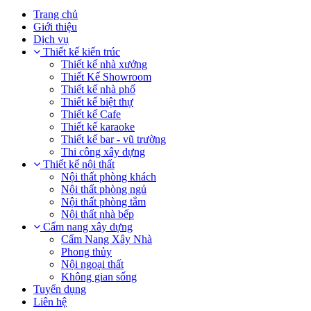
Trang chủ
Giới thiệu
Dịch vụ
Thiết kế kiến trúc
Thiết kế nhà xưởng
Thiết Kế Showroom
Thiết kế nhà phố
Thiết kế biệt thự
Thiết kế Cafe
Thiết kế karaoke
Thiết kế bar - vũ trường
Thi công xây dựng
Thiết kế nội thất
Nội thất phòng khách
Nội thất phòng ngủ
Nội thất phòng tắm
Nội thất nhà bếp
Cẩm nang xây dựng
Cẩm Nang Xây Nhà
Phong thủy
Nội ngoại thất
Không gian sống
Tuyển dụng
Liên hệ