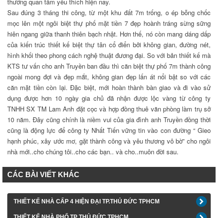
thường quan tâm yêu thích hiện nay.
Sau đúng 3 tháng thi công, từ một khu đất 7m trống, o ép bỗng chốc
mọc lên một ngôi biệt thự phố mặt tiền 7 đẹp hoành tráng sừng sững
hiên ngang giữa thanh thiên bạch nhật. Hơn thế, nó còn mang dáng dấp
của kiến trúc thiết kế biệt thự tân cổ điển bởi không gian, đường nét,
hình khối theo phong cách nghệ thuật đương đại. So với bản thiết kế mà
KTS tư vấn cho anh Truyền ban đầu thì căn biệt thự phố 7m thành công
ngoài mong đợi và đẹp mắt, không gian đẹp lấn át nổi bật so với các
căn mặt tiền còn lại. Đặc biệt, mới hoàn thành bàn giao và đi vào sử
dụng được hơn 10 ngày gia chủ đã nhận được lộc vàng từ công ty
TNHH SX TM Lam Anh đặt cọc và hợp đồng thuê văn phòng làm trụ sở
10 năm. Đây cũng chính là niềm vui của gia đình anh Truyền đồng thời
cũng là động lực để công ty Nhất Tiến vững tin vào con đường “ Gieo
hạnh phúc, xây ước mơ, gặt thành công và yêu thương vô bờ” cho ngôi
nhà mới..cho chúng tôi..cho các bạn.. và cho..muôn đời sau.
CÁC BÀI VIẾT KHÁC
THIẾT KẾ NHÀ CẤP 4 HIỆN ĐẠI TP.THỦ ĐỨC TPHCM
THIẾT KẾ NHÀ PHỐ TP THỦ ĐỨC TPHCM