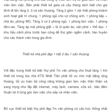
viên làm việc. Bên phải thiết kế gara và cầu thang tách biệt cho gia
đình đi lên tầng 2, 3 và sân thượng. Tầng 2 gồm 1 nội thất phòng khách
sinh hoạt giải trí chung. 1 phòng ngủ cho vợ chồng anh, 1 phòng bếp +
nhà ăn, phòng WC. Tầng 3 có 2 phòng ngủ, 1 phòng làm việc, 1 phòng
tắm+wc. Tầng áp mái phòng giặt + là ủi quần áo, sân phơi + thể dục, 1
khu tiểu cảnh phía trước ban công để thư giãn ngắm cảnh, hàn huyên
cho các thành viên trong gia đình.
Thiết kế nhà phố đẹp 1 trệt 2 lầu 1 sân thượng
Với đặc trưng thiết kế biệt thự phố 7m văn phòng cho thuê tầng 1 khi
thiết kế trong tòa nhà KTS Nhất Tiến phải tối ưu cho mặt bằng rộng
thoáng, tối ưu toàn bộ công năng không gian làm việc thân thiện và
sang trọng như lắp đặt internet, máy lạnh, camera, cửa sổ.. bảo đảm
thuận lợi ở từng góc làm việc cho sếp và nhân viên.
Bố cục thiết kế biệt thự phố đẹp 7m văn phòng có cấu trúc thống nhất