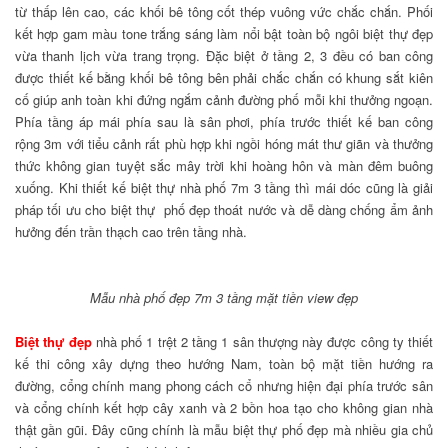
từ thấp lên cao, các khối bê tông cốt thép vuông vức chắc chắn. Phối
kết hợp gam màu tone trắng sáng làm nổi bật toàn bộ ngôi biệt thự đẹp
vừa thanh lịch vừa trang trọng. Đặc biệt ở tầng 2, 3 đều có ban công
được thiết kế bằng khối bê tông bên phải chắc chắn có khung sắt kiên
cố giúp anh toàn khi đứng ngắm cảnh đường phố mỗi khi thưởng ngoạn.
Phía tầng áp mái phía sau là sân phơi, phía trước thiết kế ban công
rộng 3m với tiểu cảnh rất phù hợp khi ngồi hóng mát thư giãn và thưởng
thức không gian tuyệt sắc mây trời khi hoàng hôn và màn đêm buông
xuống. Khi thiết kế biệt thự nhà phố 7m 3 tầng thì mái dóc cũng là giải
pháp tối ưu cho biệt thự phố đẹp thoát nước và dễ dàng chống ẩm ảnh
hưởng đến trần thạch cao trên tầng nhà.
Mẫu nhà phố đẹp 7m 3 tầng mặt tiền view đẹp
Biệt thự đẹp
nhà phố 1 trệt 2 tầng 1 sân thượng này được công ty thiết
kế thi công xây dựng theo hướng Nam, toàn bộ mặt tiền hướng ra
đường, cổng chính mang phong cách cổ nhưng hiện đại phía trước sân
và cổng chính kết hợp cây xanh và 2 bồn hoa tạo cho không gian nhà
thật gần gũi. Đây cũng chính là mẫu biệt thự phố đẹp mà nhiều gia chủ