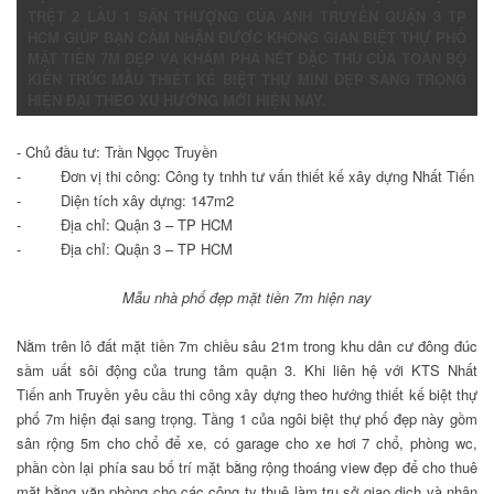
TRỆT 2 LẦU 1 SÂN THƯỢNG CỦA ANH TRUYỀN QUẬN 3 TP
HCM GIÚP BẠN CẢM NHẬN ĐƯỢC KHÔNG GIAN BIỆT THỰ PHỐ
MẶT TIỀN 7M ĐẸP VÀ KHÁM PHÁ NÉT ĐẶC THÙ CỦA TOÀN BỘ
KIẾN TRÚC MẪU THIẾT KẾ BIỆT THỰ MINI ĐẸP SANG TRỌNG
HIỆN ĐẠI THEO XU HƯỚNG MỚI HIỆN NAY.
- Chủ đầu tư: Trần Ngọc Truyền
- Đơn vị thi công: Công ty tnhh tư vấn thiết kế xây dựng Nhất Tiến
- Diện tích xây dựng: 147m2
- Địa chỉ: Quận 3 – TP HCM
- Địa chỉ: Quận 3 – TP HCM
Mẫu nhà phố đẹp mặt tiền 7m hiện nay
Nằm trên lô đất mặt tiền 7m chiều sâu 21m trong khu dân cư đông đúc
sầm uất sôi động của trung tâm quận 3. Khi liên hệ với KTS Nhất
Tiến anh Truyền yêu cầu thi công xây dựng theo hướng thiết kế biệt thự
phố 7m hiện đại sang trọng. Tầng 1 của ngôi biệt thự phố đẹp này gồm
sân rộng 5m cho chổ để xe, có garage cho xe hơi 7 chổ, phòng wc,
phần còn lại phía sau bố trí mặt bằng rộng thoáng view đẹp để cho thuê
mặt bằng văn phòng cho các công ty thuê làm trụ sở giao dịch và nhân