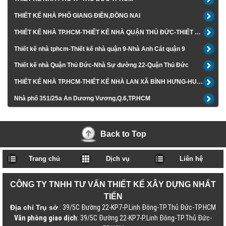
THIẾT KẾ NHÀ PHỐ GIANG ĐIỀN,ĐỒNG NAI
THIẾT KẾ NHÀ TP.HCM-THIẾT KẾ NHÀ QUẬN THỦ ĐỨC-THIẾT KẾ NHÀ ANH VY
Thiết kế nhà tphcm-Thiết kế nhà quận 9-Nhà Anh Cát quận 9
Thiết kế nhà Quận Thủ Đức-Nhà Sự đường 22-Quận Thủ Đức
THIẾT KẾ NHÀ TP.HCM-THIẾT KẾ NHÀ LAN XÃ BÌNH HƯNG-HUYỆN BÌNH CHÁNH
Nhà phố 351/25a An Dương Vương,Q.6,TP.HCM
Back to Top
Trang chủ
Dịch vụ
Liên hệ
CÔNG TY TNHH TƯ VẤN THIẾT KẾ XÂY DỰNG NHẤT
TIẾN
Địa chỉ Trụ sở
: 39/5C Đường 22-KP7-P.Linh Đông-TP.Thủ Đức-TP.HCM
Văn phòng giao dịch
: 39/5C Đường 22-KP7-P.Linh Đông-TP.Thủ Đức-