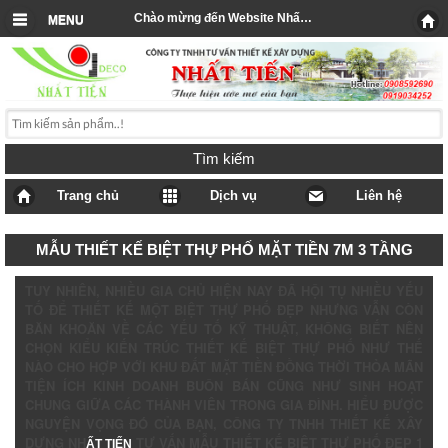
Chào mừng đến Website Nhất Tiến
MENU
Tìm kiếm
Trang chủ
Dịch vụ
Liên hệ
MẪU THIẾT KẾ BIỆT THỰ PHỐ MẶT TIỀN 7M 3 TẦNG
TUY NHIÊN, NHIỀU GIA CHỦ HIỆN NAY ĐÃ HỘI TỤ NHIỀU YẾU
TỐ ĐỂ THIẾT KẾ MỘT BIỆT THỰ PHỐ ĐẸP NHƯNG VẪN CÒN
BĂN KHOĂN VỀ CÁC YẾU TỐ KỸ THUẬT, KHÔNG BIẾT NÊN
CHỌN KIỂU KIẾN TRÚC THIẾT KẾ BIỆT THỰ PHỐ NHƯ THẾ
NÀO CHO HỢP VỚI KHU ĐẤT MẶT TIỀN ĐỒNG THỜI THỎA MÃN
TIỆN ÍCH KINH DOANH BUÔN BÁN CŨNG NHƯ SINH HOẠT
CHUNG GIỮA CÁC THÀNH VIÊN TRONG GIA ĐÌNH. HIỂU ĐƯỢC
NGUYỆN VỌNG ĐÓ CỦA BẠN, CÔNG TY TNHH THIẾT KẾ XÂY
DỰNG NH
TƯ VẤN MẪU THIẾT KẾ BIỆT THỰ PHỐ ĐẸP 1
ẤT TIẾN