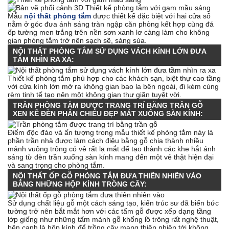
Mẫu
nội thất phòng tắm
được thiết kế đặc biệt với hai cửa sổ
nằm ở góc đưa ánh sáng tràn ngập căn phòng kết hợp cùng đá
ốp tường men trắng trên nền sơn xanh lơ càng làm cho không
gian phòng tắm trở nên sạch sẽ, sáng sủa.
NỘI THẤT PHÒNG TẮM SỬ DỤNG VÁCH KÍNH LỚN ĐƯA
TẦM NHÌN RA XA:
Thiết kế phòng tắm phù hợp cho các khách sạn, biệt thự cao tầng
với cửa kính lớn mở ra không gian bao la bên ngoài, đi kèm cùng
rèm tinh tế tạo nên một không gian thư giãn tuyệt vời.
TRẦN PHÒNG TẮM ĐƯỢC TRANG TRÍ BẰNG TRẦN GỖ
XEN KẼ ĐÈN PHẢN CHIẾU ĐẸP MẮT XUỐNG SÀN KÍNH:
Điểm độc đáo và ấn tượng trong mẫu thiết kế phòng tắm này là
phần trần nhà được làm cách điệu bằng gỗ chia thành nhiều
mảnh vuông trông có vẻ rất lạ mắt để tạo thành các khe hắt ánh
sáng từ đèn trần xuống sàn kính mang đến một vẻ thật hiện đại
và sang trọng cho phòng tắm.
NỘI THẤT ỐP GỖ PHÒNG TẮM ĐƯA THIÊN NHIÊN VÀO
BẰNG NHỮNG HỘP KÍNH TRỒNG CÂY:
Sử dụng chất liệu gỗ một cách sáng tạo, kiến trúc sư đã biến bức
tường trở nên bắt mắt hơn với các tấm gỗ được xếp dạng tầng
lớp giống như những tấm mành gỗ khổng lồ trông rất nghệ thuật,
bên cạnh là hộp kính để trồng cây mang thiên nhiên tới không