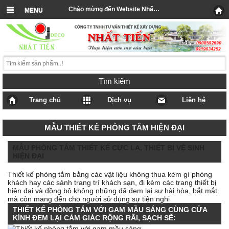
Chào mừng đến Website Nhất Tiến
MENU
Tìm kiếm
Trang chủ
Dịch vụ
Liên hệ
MẪU THIẾT KẾ PHÒNG TẮM HIỆN ĐẠI
MẪU PHÒNG TẮM THIẾT KẾ CỰC LẠ, THIẾT BỊ VỆ SINH
HIỆN ĐẠI
Thiết kế phòng tắm bằng các vật liệu không thua kém gì phòng
khách hay các sảnh trang trí khách sạn, đi kèm các trang thiết bị
hiện đại và đồng bộ không những đã đem lại sự hài hòa, bắt mắt
mà còn mang đến cho người sử dụng sự tiện nghi
THIẾT KẾ PHÒNG TẮM VỚI GAM MẦU SÁNG CÙNG CỬA
KÍNH ĐEM LẠI CẢM GIÁC RỘNG RÃI, SẠCH SẼ: