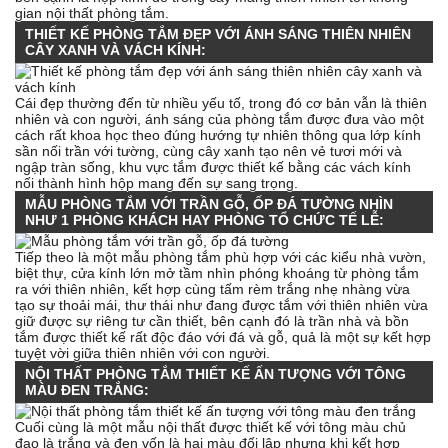
gian nội thất phòng tắm.
THIẾT KẾ PHÒNG TẮM ĐẸP VỚI ÁNH SÁNG THIÊN NHIÊN
CÂY XANH VÀ VÁCH KÍNH:
Cái đẹp thường đến từ nhiều yếu tố, trong đó cơ bản vẫn là thiên
nhiên và con người, ánh sáng của phòng tắm được đưa vào một
cách rất khoa học theo đúng hướng tự nhiên thông qua lớp kính
sần nối trần với tường, cùng cây xanh tạo nên vẻ tươi mới và
ngập tràn sống, khu vực tắm được thiết kế bằng các vách kính
nối thành hình hộp mang đến sự sang trọng.
MẪU PHÒNG TẮM VỚI TRẦN GỖ, ỐP ĐÁ TƯỜNG NHÌN
NHƯ 1 PHÒNG KHÁCH HAY PHÒNG TỔ CHỨC TẾ LỄ:
Tiếp theo là một mẫu phòng tắm phù hợp với các kiểu nhà vườn,
biệt thự, cửa kính lớn mở tầm nhìn phóng khoáng từ phòng tắm
ra với thiên nhiên, kết hợp cùng tấm rèm trắng nhẹ nhàng vừa
tạo sự thoải mái, thư thái như đang được tắm với thiên nhiên vừa
giữ được sự riêng tư cần thiết, bên cạnh đó là trần nhà và bồn
tắm được thiết kế rất độc đáo với đá và gỗ, quả là một sự kết hợp
tuyệt vời giữa thiên nhiên với con người.
NỘI THẤT PHÒNG TẮM THIẾT KẾ ẤN TƯỢNG VỚI TÔNG
MÀU ĐEN TRẮNG:
Cuối cùng là một mẫu nội thất được thiết kế với tông màu chủ
đạo là trắng và đen vốn là hai màu đối lập nhưng khi kết hợp