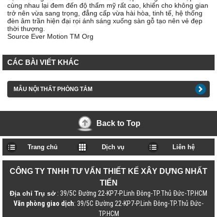
cùng nhau lại đem đến độ thẩm mỹ rất cao, khiến cho không gian
trở nên vừa sang trọng, đẳng cấp vừa hài hòa, tinh tế, hệ thống
đèn âm trần hiện đại rọi ánh sáng xuống sàn gỗ tạo nên vẻ đẹp
thời thượng.
Source Ever Motion TM Org
CÁC BÀI VIẾT KHÁC
MẪU NỘI THẤT PHÒNG TẮM
Back to Top
Trang chủ
Dịch vụ
Liên hệ
CÔNG TY TNHH TƯ VẤN THIẾT KẾ XÂY DỰNG NHẤT
TIẾN
Địa chỉ Trụ sở
: 39/5C Đường 22-KP7-P.Linh Đông-TP.Thủ Đức-TP.HCM
Văn phòng giao dịch
: 39/5C Đường 22-KP7-P.Linh Đông-TP.Thủ Đức-
TP.HCM