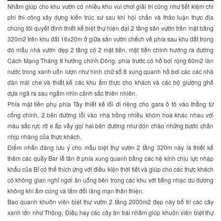
Nhằm giúp cho khu vườn có nhiều khu vui chơi giải trí cũng như tiết kiệm chi
phí thi công xây dựng kiến trúc sư sau khi hội chẩn và thảo luận thực địa
chúng tôi quyết định thiết kế biệt thự hiện đại 2 tầng sân vườn trên mặt bằng
320m2 trên khu đất 16x20m ở giữa sân vườn chếch về phía sau khu đất trong
đó mẫu nhà vườn đẹp 2 tầng có 2 mặt tiền, mặt tiền chính hướng ra đường
Cách Mạng Tháng 8 hướng chính Đông, phía trước có hồ bơi rộng 60m2 làn
nước trong xanh uốn lượn như hình chữ số 8 xung quanh hồ bơi các các nhà
dàn mái che và thiết kế các khu ẩm thực cho khách và các bộ giường ghế
dựa ngã ra sau ngắm nhìn cảnh sắc thiên nhiên.
Phía mặt tiền phụ phía Tây thiết kế lối đi riêng cho gara ô tô vào thẳng từ
cổng chính, 2 bên đường lối vào nhà trồng nhiều khóm hoa khác nhau với
màu sắc rực rỡ e ấp vẫy gọi hai bên đường như đón chào những bước chân
nhịp nhàng của thực khách.
Điểm nhấn đáng lưu ý cho mẫu biệt thự vườn 2 tầng 320m này là thiết kế
thêm các quầy Bar lễ tân ở phía xung quanh bằng các hệ kính chịu lực nhập
khẩu của Bỉ có thể thích ứng với điều kiện thời tiết và giúp cho các thực khách
có không gian nghỉ ngơi ăn uống bên trong các khu với tiếng nhạc du dương
không khí ấm cúng và lắm đổi lãng mạn thân thiện.
Bao quanh khuôn viên biệt thự vườn 2 tầng 2000m2 đẹp này bố trí các cây
xanh lớn như Thông, Điều hay các cây ăn trái nhằm giúp khuôn viên biệt thự