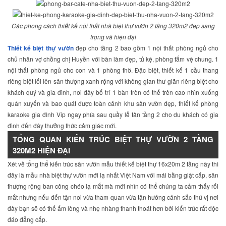
Các phong cách thiết kế nội thất nhà biệt thự vườn 2 tầng 320m2 đẹp sang
trọng và hiện đại
Thiết kế biệt thự vườn
đẹp cho tầng 2 bao gồm 1 nội thất phòng ngủ cho
chủ nhân vợ chồng chị Huyền với bàn làm đẹp, tủ kệ, phòng tắm vệ chung. 1
nội thất phòng ngủ cho con và 1 phòng thờ. Đặc biệt, thiết kế 1 cầu thang
riêng biệt lối lên sân thượng xanh rộng với không gian thư giãn riêng biệt cho
khách quý và gia đình, nơi đây bố trí 1 bàn tròn có thể trên cao nhìn xuống
quán xuyến và bao quát được toàn cảnh khu sân vườn đẹp, thiết kế phòng
karaoke gia đình Vip ngay phía sau quầy lễ tân tầng 2 cho du khách có gia
đình đến đây thưởng thức cảm giác mới.
TỔNG QUAN KIẾN TRÚC BIỆT THỰ VƯỜN 2 TẦNG
320M2 HIỆN ĐẠI
Xét về tổng thể kiến trúc sân vườn mẫu thiết kế biệt thự 16x20m 2 tầng này thì
đây là mẫu nhà biệt thự vườn mới lạ nhất Việt Nam với mái bằng giật cấp, sân
thượng rộng ban công chéo lạ mắt mà mới nhìn có thể chúng ta cảm thấy rối
mắt nhưng nếu đến tận nơi vừa tham quan vừa tận hưởng cảnh sắc thú vị nơi
đây bạn sẽ có thể ấm lòng và nhẹ nhàng thanh thoát hơn bởi kiến trúc rất độc
đáo đẳng cấp.