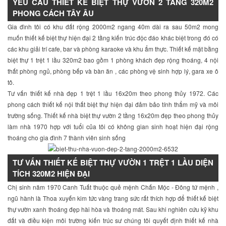
YÊU CẦU THIẾT KẾ BIỆT THỰ VƯỜN 2 TẦNG 320M2
PHONG CÁCH TÂY ÂU
Gia đình tôi có khu đất rộng 2000m2 ngang 40m dài ra sau 50m2 mong
muốn thiết kế biệt thự hiện đại 2 tầng kiến trúc độc đáo khác biệt trong đó có
các khu giải trí cafe, bar và phòng karaoke và khu ẩm thực. Thiết kế mặt bằng
biệt thự 1 trệt 1 lầu 320m2 bao gồm 1 phòng khách đẹp rộng thoáng, 4 nội
thất phòng ngủ, phòng bếp và bàn ăn , các phòng vệ sinh hợp lý, gara xe ô
tô.
Tư vấn thiết kế nhà đẹp 1 trệt 1 lầu 16x20m theo phong thủy 1972. Các
phong cách thiết kế nội thất biệt thự hiện đại đảm bảo tính thẩm mỹ và môi
trường sống. Thiết kế nhà biệt thự vườn 2 tầng 16x20m đẹp theo phong thủy
làm nhà 1970 hợp với tuổi của tôi có không gian sinh hoạt hiện đại rộng
thoáng cho gia đình 7 thành viên sinh sống
TƯ VẤN THIẾT KẾ BIỆT THỰ VƯỜN 1 TRỆT 1 LẦU DIỆN
TÍCH 320M2 HIỆN ĐẠI
Chị sinh năm 1970 Canh Tuất thuộc quẻ mệnh Chấn Mộc - Đông tứ mệnh ,
ngũ hành là Thoa xuyến kim tức vàng trang sức rất thích hợp để thiết kế biệt
thự vườn xanh thoáng đẹp hài hòa và thoáng mát. Sau khi nghiên cứu kỹ khu
đất và điều kiện môi trường kiến trúc sư chúng tôi quyết định thiết kế nhà