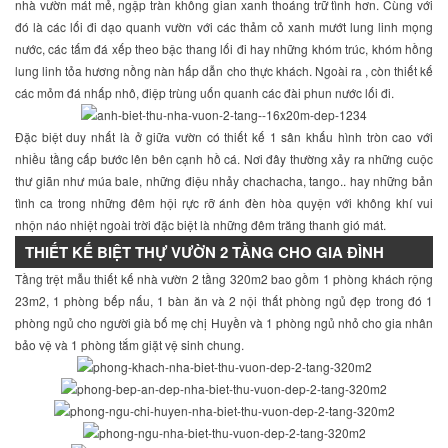
nhà vườn mát mẻ, ngập tràn không gian xanh thoáng trữ tình hơn. Cùng với
đó là các lối đi dạo quanh vườn với các thảm cỏ xanh mướt lung linh mọng
nước, các tấm đá xếp theo bậc thang lối đi hay những khóm trúc, khóm hồng
lung linh tỏa hương nồng nàn hấp dẫn cho thực khách. Ngoài ra , còn thiết kế
các mỏm đá nhấp nhô, điệp trùng uốn quanh các đài phun nước lối đi.
Đặc biệt duy nhất là ở giữa vườn có thiết kế 1 sân khấu hình tròn cao với
nhiều tầng cấp bước lên bên cạnh hồ cá. Nơi đây thường xảy ra những cuộc
thư giãn như múa bale, những điệu nhảy chachacha, tango.. hay những bản
tình ca trong những đêm hội rực rỡ ánh đèn hòa quyện với không khí vui
nhộn náo nhiệt ngoài trời đặc biệt là những đêm trăng thanh gió mát.
THIẾT KẾ BIỆT THỰ VƯỜN 2 TẦNG CHO GIA ĐÌNH
Tầng trệt mẫu thiết kế nhà vườn 2 tầng 320m2 bao gồm 1 phòng khách rộng
23m2, 1 phòng bếp nấu, 1 bàn ăn và 2 nội thất phòng ngủ đẹp trong đó 1
phòng ngủ cho người già bố mẹ chị Huyền và 1 phòng ngủ nhỏ cho gia nhân
bảo vệ và 1 phòng tắm giặt vệ sinh chung.