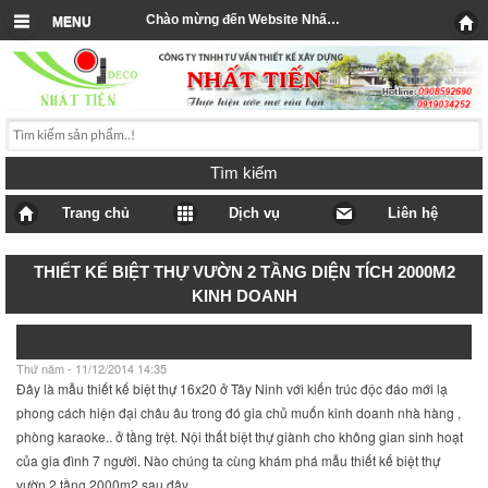
Chào mừng đến Website Nhất Tiến
MENU
Tìm kiếm
Trang chủ
Dịch vụ
Liên hệ
THIẾT KẾ BIỆT THỰ VƯỜN 2 TẦNG DIỆN TÍCH 2000M2
KINH DOANH
Thứ năm - 11/12/2014 14:35
Đây là mẫu thiết kế biệt thự 16x20 ở Tây Ninh với kiến trúc độc đáo mới lạ
phong cách hiện đại châu âu trong đó gia chủ muốn kinh doanh nhà hàng ,
phòng karaoke.. ở tầng trệt. Nội thất biệt thự giành cho không gian sinh hoạt
của gia đình 7 người. Nào chúng ta cùng khám phá mẫu thiết kế biệt thự
vườn 2 tầng 2000m2 sau đây