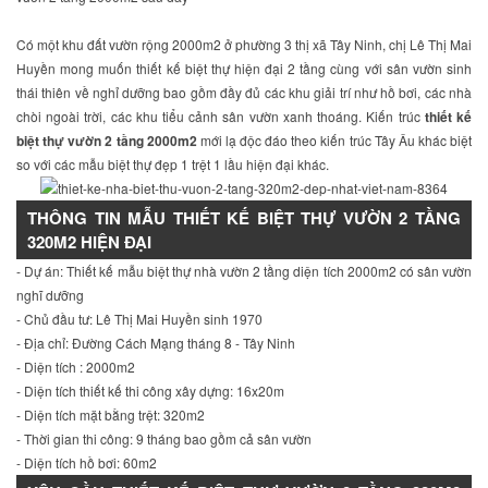
Có một khu đất vườn rộng 2000m2 ở phường 3 thị xã Tây Ninh, chị Lê Thị Mai
Huyền mong muốn thiết kế biệt thự hiện đại 2 tầng cùng với sân vườn sinh
thái thiên về nghỉ dưỡng bao gồm đầy đủ các khu giải trí như hồ bơi, các nhà
chòi ngoài trời, các khu tiểu cảnh sân vườn xanh thoáng. Kiến trúc
thiết kế
biệt thự vườn 2 tầng 2000m2
mới lạ độc đáo theo kiến trúc Tây Âu khác biệt
so với các mẫu biệt thự đẹp 1 trệt 1 lầu hiện đại khác.
THÔNG TIN MẪU THIẾT KẾ BIỆT THỰ VƯỜN 2 TẦNG
320M2 HIỆN ĐẠI
- Dự án: Thiết kế mẫu biệt thự nhà vườn 2 tầng diện tích 2000m2 có sân vườn
nghĩ dưỡng
- Chủ đầu tư: Lê Thị Mai Huyền sinh 1970
- Địa chỉ: Đường Cách Mạng tháng 8 - Tây Ninh
- Diện tích : 2000m2
- Diện tích thiết kế thi công xây dựng: 16x20m
- Diện tích mặt bằng trệt: 320m2
- Thời gian thi công: 9 tháng bao gồm cả sân vườn
- Diện tích hồ bơi: 60m2