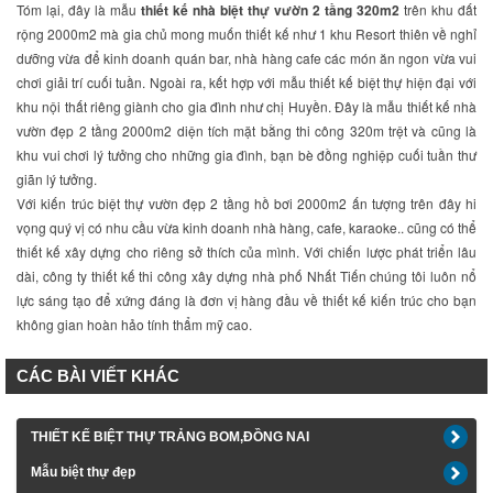
Tóm lại, đây là mẫu
thiết kế nhà biệt thự vườn 2 tầng 320m2
trên khu đất
rộng 2000m2 mà gia chủ mong muốn thiết kế như 1 khu Resort thiên về nghỉ
dưỡng vừa để kinh doanh quán bar, nhà hàng cafe các món ăn ngon vừa vui
chơi giải trí cuối tuần. Ngoài ra, kết hợp với mẫu thiết kế biệt thự hiện đại với
khu nội thất riêng giành cho gia đình như chị Huyền. Đây là mẫu thiết kế nhà
vườn đẹp 2 tầng 2000m2 diện tích mặt bằng thi công 320m trệt và cũng là
khu vui chơi lý tưởng cho những gia đình, bạn bè đồng nghiệp cuối tuần thư
giãn lý tưởng.
Với kiến trúc biệt thự vườn đẹp 2 tầng hồ bơi 2000m2 ấn tượng trên đây hi
vọng quý vị có nhu cầu vừa kinh doanh nhà hàng, cafe, karaoke.. cũng có thể
thiết kế xây dựng cho riêng sở thích của mình. Với chiến lược phát triển lâu
dài, công ty thiết kế thi công xây dựng nhà phố Nhất Tiến chúng tôi luôn nổ
lực sáng tạo để xứng đáng là đơn vị hàng đầu về thiết kế kiến trúc cho bạn
không gian hoàn hảo tính thẩm mỹ cao.
CÁC BÀI VIẾT KHÁC
THIẾT KẾ BIỆT THỰ TRẢNG BOM,ĐỒNG NAI
Mẫu biệt thự đẹp