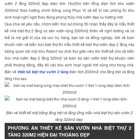
vườn 2 tầng 320m2 đẹp diện tích 16x20m trên tổng diện tích khu vườn
2000m2 theo hướng chính Đông cung Phục Vị và bố trí các phòng ốc khu
sinh hoạt nghỉ ngơi theo đúng phong thủy nhà vườn đẹp xu hướng mới.
Qua chia sẻ yêu cầu, nhóm kiến trúc sư chúng tôi nhận thấy đây là mẫu thiết
kế nhà biệt thự 2 tầng có sân vườn rộng 2000m2 thiên về nghỉ dưỡng và có
thể là nơi giải trí của bà con họ hàng, bạn bè và đồng nghiệp. Xét về toàn
khuôn viên và kiến trúc biệt thự thì mẫu thiết kế biệt thự vườn đẹp 2 tầng này
tương quan với một khu Resort vui chơi thư giãn nên khi thiết kế cho cả kiến
trúc nhà vườn đẹp 2 tầng 320m2 và toàn bộ sân vườn biệt thự khuôn viên
phải thoáng đãng, đầy đủ các khu sinh hoạt ngoài trời cũng như trong nhà.
Bản vẽ
thiết kế biệt thự vườn 2 tầng
diện tích 2000m2 cho tầng trệt và tầng
lững như sau
Bản vẽ thiết kế mặt bằng tầng trệt và tầng lững mẫu nhà biệt thự sân vườn 2
tầng 320m2 đẹp
PHƯƠNG ÁN THIẾT KẾ SÂN VƯỜN NHÀ BIỆT THỰ 2
TẦNG 320M2 HIỆN ĐẠI THOÁNG ĐẸP