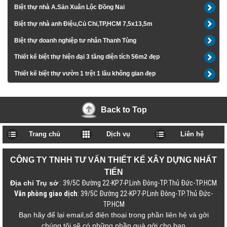
Biệt thự nhà A.Sản Xuân Lộc Đồng Nai
Biệt thự nhà anh Điệu,Củ Chi,TP,HCM 7,5x13,5m
Biệt thự doanh nghiệp tư nhân Thanh Tùng
Thiết kế biệt thự hiện đại 3 tầng diện tích 56m2 đẹp
Thiết kế biệt thự vườn 1 trệt 1 lầu không gian đẹp
Back to Top
Trang chủ
Dịch vụ
Liên hệ
CÔNG TY TNHH TƯ VẤN THIẾT KẾ XÂY DỰNG NHẤT
TIẾN
Địa chỉ Trụ sở
: 39/5C Đường 22-KP7-P.Linh Đông-TP.Thủ Đức-TP.HCM
Văn phòng giao dịch
: 39/5C Đường 22-KP7-P.Linh Đông-TP.Thủ Đức-
TP.HCM
Bạn hãy để lại email,số điện thoại trong phần liên hệ và gởi
,chúng tôi sẽ có những phần quà gởi cho bạn.