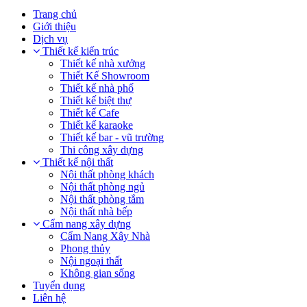
Trang chủ
Giới thiệu
Dịch vụ
Thiết kế kiến trúc
Thiết kế nhà xưởng
Thiết Kế Showroom
Thiết kế nhà phố
Thiết kế biệt thự
Thiết kế Cafe
Thiết kế karaoke
Thiết kế bar - vũ trường
Thi công xây dựng
Thiết kế nội thất
Nội thất phòng khách
Nội thất phòng ngủ
Nội thất phòng tắm
Nội thất nhà bếp
Cẩm nang xây dựng
Cẩm Nang Xây Nhà
Phong thủy
Nội ngoại thất
Không gian sống
Tuyển dụng
Liên hệ