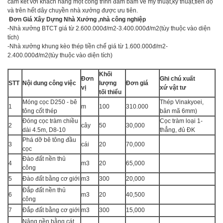
cam kết với khách hàng một công trình đảm bảm về mỹ thuật,kỹ thuật,tiến độ
và trên hết dây chuyền nhà xưởng được ưu tiên.
Đơn Giá Xây Dựng Nhà Xưởng ,nhà công nghiệp
-Nhà xưởng BTCT giá từ 2.600.000đ/m2-3.400.000đ/m2(tùy thuộc vào diện
tích)
-Nhà xưởng khung kèo thép tiền chế giá từ 1.600.000đ/m2-
2.400.000đ/m2(tùy thuộc vào diện tích)
Khối
Đơn
Ghi chú xuất
STT
Nội dung công việc
lượng
Đơn giá
vị
xứ vật tư
tối thiểu
Móng cọc D250 - bê
Thép Vinakyoei,
1
m
100
310.000
tông cốt thép
bản mã 6mm)
Đóng cọc tràm chiều
Cọc tràm loại 1-
2
cây
50
30,000
dài 4.5m, D8-10
thẳng, đủ ĐK
Phá dỡ bê tông đầu
3
cái
20
70,000
cọc
Đào đất nền thủ
4
m3
20
65,000
công
5
Đào đất bằng cơ giới
m3
300
20,000
Đắp đất nền thủ
6
m3
20
40,500
công
7
Đắp đất bằng cơ giới
m3
300
15,000
Nâng nền bằng cát