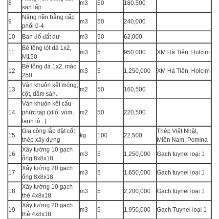
8
m3
50
180.500
san lấp
Nâng nền bằng cấp
9
m3
50
240,000
phối 0-4
10
Ban đổ đất dư
m3
50
62,000
Bê tông lót đá 1x2,
11
m3
5
950,000
XM Hà Tiên, Holcim
M150
Bê tông đá 1x2, mác
12
m3
5
1,250,000
XM Hà Tiên, Holcim
250
Ván khuôn kết móng,
13
m2
50
160,500
cột, dầm sàn..
Ván khuôn kết cấu
14
phức tạp (xilô, vòm,
m2
50
220,500
lanh tô...)
Gia công lắp đặt cốt
Thép Việt Nhật,
15
kg
100
22,500
thép xây dựng
Miền Nam, Pomina
Xây tường 10 gạch
16
m3
5
1,250,000
Gạch tuynel loại 1
ống 8x8x18
Xây tường 20 gạch
17
m3
5
1,650,000
Gạch tuynel loại 1
ống 8x8x18
Xây tường 10 gạch
18
m3
5
2,200,000
Gạch tuynel loại 1
thẻ 4x8x18
Xây tường 20 gạch
19
m3
5
1,950,000
Gạch Tuynel loại 1
thẻ 4x8x18