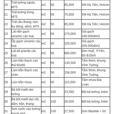
Trát tường ngoài,
20
m2
50
85,000
XM Hà Tiên, Holcim
M75
Trát tường trong,
21
m2
50
70,000
XM Hà Tiên, Holcim
M75
Trát cầu thang, lam,
22
m2
50
85,000
XM Hà Tiên, Holcim
trụ đứng, sênô, M75
Lát nền gạch
Giá gạch
23
m2
50
270,000
ceramic các loại
180.000đ/m2
Ốp gạch ceramic các
Giá gạch
24
m2
50
320,000
loại
200.000đ/m2
Lát đá granite các
Đen Huế, P.Yên,
25
m2
50
880,000
loại
Đỏ B.Định
Làm trần thạch cao
Tấm 9mm, khung
26
m2
50
130,500
thả 60x60
Vĩnh Tường.
Làm trần thạch cao
Tấm 9mm, khung
27
m2
50
156,000
chìm
Vĩnh Tường.
Tấm nhựa Đài
28
Làm trần nhựa
m2
50
115,000
Loan
Bả bột matit vào
29
m2
100
23,590
Bột bả tường Joton
tường
Bả bột matít vào cột,
30
m2
100
28,000
Bột bả tường Joton
dầm, trần, thang
Sơn nước vào tường
31
m2
100
27,500
Sơn Maxilite + lót
ngoài nhà