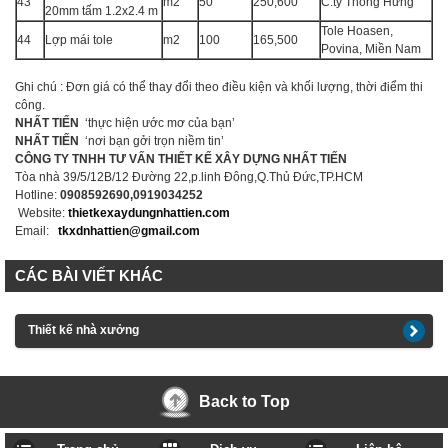
43
m2
50
250,600
C.ty Thông Hưng
20mm tấm 1.2x2.4 m
Tole Hoasen,
44
Lợp mái tole
m2
100
165,500
Povina, Miền Nam
Ghi chú : Đơn giá có thể thay đổi theo điều kiện và khối lượng, thời điểm thi
công.
NHẤT TIẾN
‘thực hiện ước mơ của bạn’
NHẤT TIẾN
‘nơi bạn gởi trọn niềm tin’
CÔNG TY TNHH TƯ VẤN THIẾT KẾ XÂY DỰNG NHẤT TIẾN
Tòa nhà 39/5/12B/12 Đường 22,p.linh Đông,Q.Thủ Đức,TP.HCM
Hotline:
0908592690,0919034252
Website:
thietkexaydungnhattien.com
Email:
tkxdnhattien@gmail.com
CÁC BÀI VIẾT KHÁC
Thiết kế nhà xưởng
Back to Top