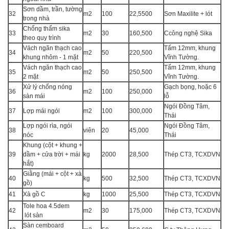
Sơn dầm, trần, tường
32
m2
100
22,5500
Sơn Maxilite + lót
trong nhà
Chống thấm sika
33
m2
30
160,500
Ccông nghệ Sika
theo quy trình
Vách ngăn thạch cao
Tấm 12mm, khung
34
m2
50
220,500
khung nhôm - 1 mặt
Vĩnh Tường.
Vách ngăn thạch cao
Tấm 12mm, khung
35
m2
50
250,500
2 mặt
Vĩnh Tường.
Xử lý chống nóng
Gạch bọng, hoặc 6
36
m2
100
250,000
sàn mái
lỗ
Ngói Đồng Tâm,
37
Lợp mái ngói
m2
100
300,000
Thái
Lợp ngói rìa, ngói
Ngói Đồng Tâm,
38
viên
20
45,000
nóc
Thái
Khung (cột + khung +
39
dầm + cửa trời + mái
kg
2000
28,500
Thép CT3, TCXDVN
hắt)
Giằng (mái + cột + xà
40
kg
500
32,500
Thép CT3, TCXDVN
gồ)
41
Xà gồ C
kg
1000
25,500
Thép CT3, TCXDVN
Tole hoa 4.5dem
42
m2
30
175,000
Thép CT3, TCXDVN
lót sàn
Sàn cemboard