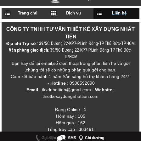
Trang chủ
Dịch vụ
Liên hệ
CÔNG TY TNHH TƯ VẤN THIẾT KẾ XÂY DỰNG NHẤT
TIẾN
Địa chỉ Trụ sở
: 39/5C Đường 22-KP7-P.Linh Đông-TP.Thủ Đức-TP.HCM
Văn phòng giao dịch
: 39/5C Đường 22-KP7-P.Linh Đông-TP.Thủ Đức-
TP.HCM
Bạn hãy để lại email,số điện thoại trong phần liên hệ và gởi
,chúng tôi sẽ có những phần quà gởi cho bạn.
Cam kết bảo hành 1 năm.Sẵn sàng hỗ trợ khách hàng 24/7.
-
Hotline
: 0908592690
Email
: tkxdnhattien@gmail.com
-
Website
:
thietkexaydungnhattien.com
Đang Online :
1
Hôm nay : 105
Hôm qua : 162
Tổng truy cập : 303461
2014 Copyright © NHẤT TIẾN. All rights reserved
Gọi điện
SMS
Chỉ đường