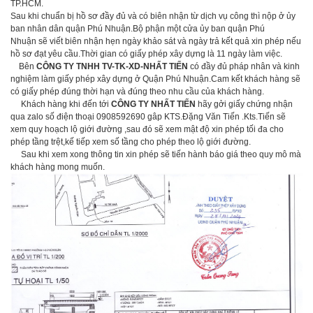
TP.HCM.
Sau khi chuẩn bị hồ sơ đầy đủ và có biên nhận từ dịch vụ công thì nộp ở ủy
ban nhân dân quận Phú Nhuận.Bộ phận một cửa ủy ban quận Phú
Nhuận sẽ viết biên nhận hẹn ngày khảo sát và ngày trả kết quả xin phép nếu
hồ sơ đạt yêu cầu.Thời gian có giấy phép xây dựng là 11 ngày làm việc.
Bên
CÔNG TY TNHH TV-TK-XD-NHẤT TIẾN
có đầy đủ pháp nhân và kinh
nghiệm làm giấy phép xây dựng ở Quận Phú Nhuận.Cam kết khách hàng sẽ
có giấy phép đúng thời hạn và đúng theo nhu cầu của khách hàng.
Khách hàng khi đến tới
CÔNG TY NHẤT TIẾN
hãy gởi giấy chứng nhận
qua zalo số điện thoại 0908592690 gâp KTS.Đặng Văn Tiến .Kts.Tiến sẽ
xem quy hoạch lộ giới đường ,sau đó sẽ xem mật độ xin phép tối đa cho
phép tầng trệt,kế tiếp xem số tầng cho phép theo lộ giới đường.
Sau khi xem xong thông tin xin phép sẽ tiến hành báo giá theo quy mô mà
khách hàng mong muốn.