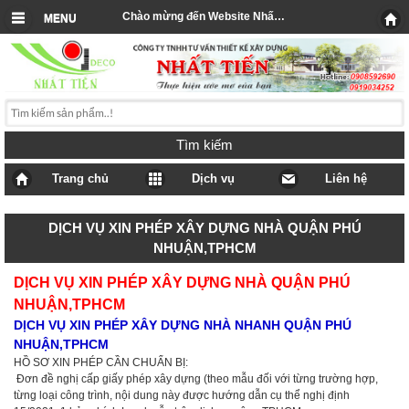
Chào mừng đến Website Nhất Tiến
MENU
Tìm kiếm
Trang chủ
Dịch vụ
Liên hệ
DỊCH VỤ XIN PHÉP XÂY DỰNG NHÀ QUẬN PHÚ
NHUẬN,TPHCM
DỊCH VỤ XIN PHÉP XÂY DỰNG NHÀ QUẬN PHÚ
NHUẬN,TPHCM
DỊCH VỤ XIN PHÉP XÂY DỰNG NHÀ NHANH QUẬN PHÚ
NHUẬN,TPHCM
HỒ SƠ XIN PHÉP CẦN CHUẨN BỊ:
Đơn đề nghị cấp giấy phép xây dựng (theo mẫu đối với từng trường hợp,
từng loại công trình, nội dung này được hướng dẫn cụ thể nghị định