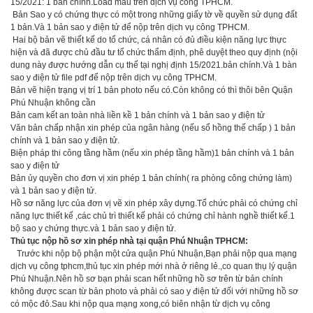
15/2021: 1 bản chính.Load mẫu trên dịch vụ công TPHCM.
Bản Sao y có chứng thực có một trong những giấy tờ về quyền sử dụng đất
1 bản.Và 1 bản sao y điện tử để nộp trên dịch vụ công TPHCM.
Hai bộ bản vẽ thiết kế do tổ chức, cá nhân có đủ điều kiện năng lực thực
hiện và đã được chủ đầu tư tổ chức thẩm định, phê duyệt theo quy định (nội
dung này được hướng dẫn cụ thể tại nghị định 15/2021.bản chính.Và 1 bàn
sao y điện tử file pdf để nộp trên dịch vụ công TPHCM.
Bản vẽ hiện trạng vị trí 1 bản photo nếu có.Còn không có thì thôi bên Quận
Phú Nhuận không cần
Bản cam kết an toàn nhà liền kề 1 bản chính và 1 bản sao y điện tử
Văn bản chấp nhận xin phép của ngân hàng (nếu sổ hồng thế chấp ) 1 bản
chính và 1 bản sao y điện tử.
Biện pháp thi công tầng hầm (nếu xin phép tầng hầm)1 bản chính và 1 bản
sao y điện tử
Bản ủy quyền cho đơn vị xin phép 1 bản chính( ra phòng công chứng làm)
và 1 bản sao y điện tử.
Hồ sơ năng lực của đơn vị vẽ xin phép xây dựng.Tổ chức phải có chứng chỉ
năng lực thiết kế ,các chủ trì thiết kế phải có chứng chỉ hành nghề thiết kế.1
bộ sao y chứng thực.và 1 bản sao y điện tử.
Thủ tục nộp hồ sơ xin phép nhà tại quận Phú Nhuận TPHCM:
Trước khi nộp bộ phận một cửa quận Phú Nhuận,Bạn phải nộp qua mạng
dịch vụ công tphcm,thủ tục xin phép mới nhà ở riêng lẻ.,co quan thụ lý quận
Phú Nhuận.Nên hồ sơ bạn phải scan hết những hồ sơ trên từ bản chính
không được scan từ bản photo và phải có sao y điện tử đối với những hồ sơ
có mộc đỏ.Sau khi nộp qua mạng xong,có biên nhận từ dịch vụ công