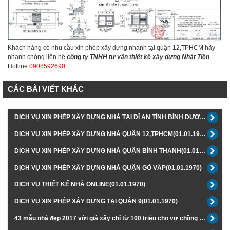
Khách hàng có nhu cầu xin phép xây dựng nhanh tại quận 12,TPHCM hãy
nhanh chóng liên hệ
công ty TNHH tư vấn thiết kế xây dựng Nhất Tiến
.
Hotline:
0908592690
CÁC BÀI VIẾT KHÁC
DỊCH VỤ XIN PHÉP XÂY DỰNG NHÀ TẠI DĨ AN TỈNH BÌNH DƯƠNG(01.01.1970)
DỊCH VỤ XIN PHÉP XÂY DỰNG NHÀ QUẬN 12,TPHCM(01.01.1970)
DỊCH VỤ XIN PHÉP XÂY DỰNG NHÀ QUẬN BÌNH THẠNH(01.01.1970)
DỊCH VỤ XIN PHÉP XÂY DỰNG NHÀ QUẬN GÒ VẤP(01.01.1970)
DỊCH VỤ THIẾT KẾ NHÀ ONLINE(01.01.1970)
DỊCH VỤ XIN PHÉP XÂY DỰNG TẠI QUẬN 9(01.01.1970)
43 mẫu nhà đẹp 2017 với giá xây chỉ từ 100 triệu cho vợ chồng trẻ(01.01.1970)