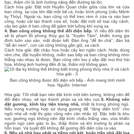
bạc, thậm chí là ảnh hưởng nặng đến đường tài lộc.
Cách hóa giải: Đặt một Huyền Quan chắn giữa cửa lớn và cửa
ban công, tại cửa lớn đặt một bể cá, hoặc bình phong (nếu Mệnh
kỵ Thủy). Ngoài ra, bạn cũng có thể treo rèm ở cửa ra vào ban
công, hoặc cải tạo thành cửa sổ, hoặc đặt một số loại cây cảnh,
cây leo giàn ở ban công để giảm bớt luồng khí xung xạ.
4. Ban công cũng không thể đối diện bếp.
Vì nếu đối diện thì
sẽ bị phạm lỗi phong thủy gọi là "Xuyên Tâm", khiến trong gia
đình luôn xào xáo, mất đoàn kết. Đàn ông "dễ ăn chả", đàn bà
"dễ ăn nem", con cái cũng không gần gũi, xa cách.
Cách hóa giải: đặt chậu hoa hoặc cây leo ngăn cách. Hoặc dùng
rèm che, đặt huyền không, miễn sao bếp và ban công không nhìn
thẳng vào nhau là được. Bạn cũng nên lưu ý sắp đặt mọi thứ hài
hòa, không ảnh hưởng đến đi lại, thẩm mỹ không gian.
Ban công không được đối diện với bếp - Ảnh mang tính minh
họa. Nguồn: Internet
Hóa giải: Tốt nhất bạn nên đặt kính một bên tường, không nên để
đối điện nhau, sẽ tạo thành phản xạ và tiêu cực.
5. Không nên
đặt gương, kính tùy tiện trong nhà,
nhất là trong phòng ngủ.
Nếu trong trường hợp sử dụng gương để “tăng diện tích” cho
ngôi nhà về mặt thị giác cũng nên cân nhắc kỹ. Đặc biệt là khu
vực giường ngủ không nên đặt kính chiếu thẳng vào, vừa khiến
người ngủ cảm giác lo âu, thấp thỏm và khí trường bị phản xạ
hỗn loạn. Và tuyệt đối không để gương đối diện cửa ra vào.
6. Nếu xà nhà hay phát ra tiếng cót két, hoặc trần nhà đặt loa