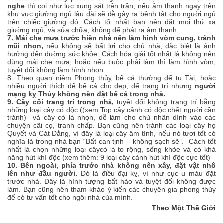
nghe
thì coi như lực xung sát trên trần, nếu âm thanh ngay trên
khu vực giường ngủ lâu dài sẽ dễ gây ra bệnh tật cho người ngủ
trên chiếc giường đó. Cách tốt nhất bạn nên đặt mọi thứ xa
giường ngủ, và sửa chữa, không để phát ra âm thanh.
7. Mái che mưa trước hiên nhà nên làm hình vòm cung, tránh
mũi nhọn,
nếu không sẽ bất lợi cho chủ nhà, đặc biệt là ảnh
hưởng đến đường sức khỏe. Cách hóa giải tốt nhất là không nên
dùng mái che mưa, hoặc nếu buộc phải làm thì làm hình vòm,
tuyệt đối không làm hình nhọn.
8. Theo quan niệm Phong thủy, bể cá thường để tụ Tài, hoặc
nhiều người thích để bể cá cho đẹp, để trang trí nhưng
người
mạng kỵ Thủy không nên đặt bể cá trong nhà.
9. Cây cối trang trí trong nhà,
tuyệt đối không trang trí bằng
những loại cây có độc ((xem:Top cây cảnh có độc chết người cần
tránh) và cây có lá nhọn, dễ làm cho chủ nhân dính vào các
chuyện cãi cọ, tranh chấp. Bạn cũng nên tránh các loại cây họ
Quyết và Cát Đằng, vì đây là loại cây âm tính, nếu nó tươi tốt có
nghĩa là trong nhà bạn “Bất can tịnh – không sạch sẽ”. Cách tốt
nhất là chọn những loại câycó lá to rộng, sống khỏe và có khả
năng hút khí độc (xem thêm: 9 loại cây cảnh hút khí độc cực tốt)
10. Bên ngoài, phía trước nhà không nên xây, đặt vật nhô
lên như đầu người.
Đó là điều đại kỵ, ví như cục u máu đặt
trước nhà. Đây là hình tượng bất hảo và tuyệt đối không được
làm. Bạn cũng nên tham khảo ý kiến các chuyên gia phong thủy
để có tư vấn tốt cho ngôi nhà của mình.
Theo Một Thế Giới