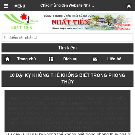
Chào mừng đến Website Nhất Tiến
MENU
Tìm kiếm
Trang chủ
Dịch vụ
Liên hệ
10 ĐẠI KỴ KHÔNG THỂ KHÔNG BIẾT TRONG PHONG
THỦY
PHONG THỦY NGÔI NHÀ CÓ ẢNH HƯỞNG RẤT LỚN ĐẾN
SỨC KHỎE, CŨNG NHƯ VIỆC SINH HOẠT, TỐT – XẤU CỦA
NHỮNG THÀNH VIÊN TRONG GIA ĐÌNH, VÌ THẾ, MỘT NGÔI
NHÀ CÓ PHONG THỦY TỐT SẼ MANG LẠI NHIỀU ĐIỀU TỐT
ĐẸP VÀ NGƯỢC LẠI. TRONG PHONG THỦY CÓ NHỮNG
ĐIỀU CƠ BẢN MÀ BẠN NÊN BIẾT ĐỂ KHI MUA, HOẶC XÂY
NHÀ TRÁNH PHẠM PHẢI.
Sau đây là 10 đại kỵ không thể không biết trong phong thủy nhà ở