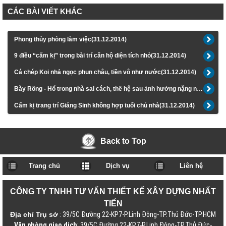
CÁC BÀI VIẾT KHÁC
Phong thủy phòng làm việc(31.12.2014)
9 điều “cấm kị” trong bài trí căn hộ diện tích nhỏ(31.12.2014)
Cá chép Koi nhả ngọc phun châu, tiền vô như nước(31.12.2014)
Bày Rồng - Hổ trong nhà sai cách, thế hệ sau ảnh hưởng nặng nề(31.12.2014)
Cấm kị trang trí Giáng Sinh không hợp tuổi chủ nhà(31.12.2014)
Back to Top
Trang chủ
Dịch vụ
Liên hệ
CÔNG TY TNHH TƯ VẤN THIẾT KẾ XÂY DỰNG NHẤT
TIẾN
Địa chỉ Trụ sở
: 39/5C Đường 22-KP7-P.Linh Đông-TP.Thủ Đức-TP.HCM
Văn phòng giao dịch
: 39/5C Đường 22-KP7-P.Linh Đông-TP.Thủ Đức-