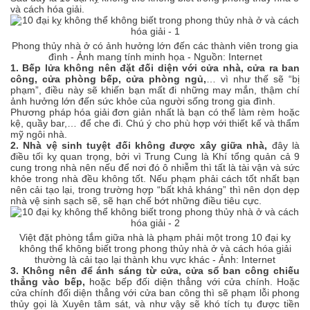
và cách hóa giải.
Phong thủy nhà ở có ảnh hưởng lớn đến các thành viên trong gia
đình - Ảnh mang tính minh họa - Nguồn: Internet
1. Bếp lửa không nên đặt đối diện với cửa nhà, cửa ra ban
công, cửa phòng bếp, cửa phòng ngủ,
… vì như thế sẽ “bị
phạm”, điều này sẽ khiến bạn mất đi những may mắn, thậm chí
ảnh hưởng lớn đến sức khỏe của người sống trong gia đình.
Phương pháp hóa giải đơn giản nhất là bạn có thể làm rèm hoặc
kệ, quầy bar,… để che đi. Chú ý cho phù hợp với thiết kế và thẩm
mỹ ngôi nhà.
2. Nhà vệ sinh tuyệt đối không được xây giữa nhà,
đây là
điều tối kỵ quan trọng, bởi vì Trung Cung là Khí tổng quản cả 9
cung trong nhà nên nếu để nơi đó ô nhiễm thì tất là tài vận và sức
khỏe trong nhà đều không tốt. Nếu phạm phải cách tốt nhất bạn
nên cải tạo lại, trong trường hợp “bất khả kháng” thì nên dọn dẹp
nhà vệ sinh sạch sẽ, sẽ hạn chế bớt những điều tiêu cực.
Việt đặt phòng tắm giữa nhà là phạm phải một trong 10 đại kỵ
không thể không biết trong phong thủy nhà ở và cách hóa giải
thường là cải tạo lại thành khu vực khác - Ảnh: Internet
3. Không nên để ánh sáng từ cửa, cửa sổ ban công chiếu
thẳng vào bếp,
hoặc bếp đối diện thẳng với cửa chính. Hoặc
cửa chính đối diện thẳng với cửa ban công thì sẽ phạm lỗi phong
thủy gọi là Xuyên tâm sát, và như vậy sẽ khó tích tụ được tiền